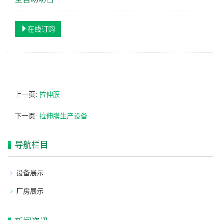
在线订购
上一页:
拉伸膜
下一页:
拉伸膜生产设备
导航栏目
设备展示
厂房展示