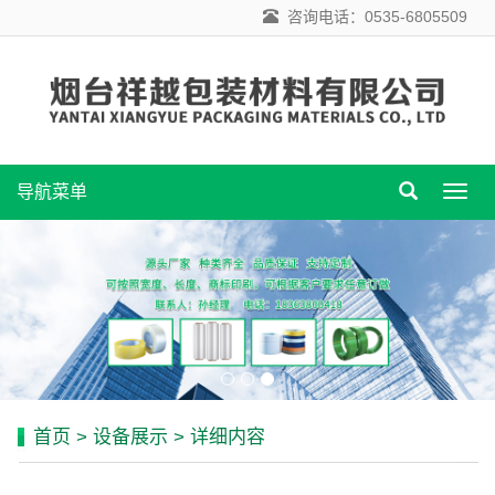
咨询电话：0535-6805509
导航菜单
导
航
菜
单
首页
>
设备展示
> 详细内容