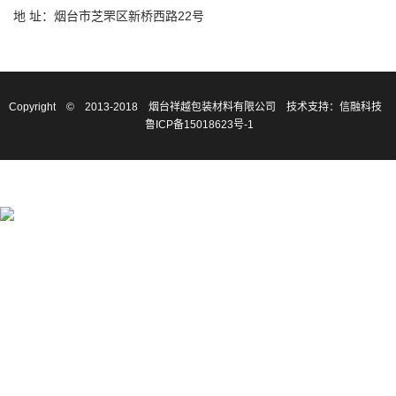
地 址：烟台市芝罘区新桥西路22号
Copyright © 2013-2018 烟台祥越包装材料有限公司
技术支持：信融科技
鲁ICP备15018623号-1