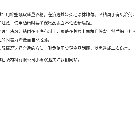
拭：用棉签蘸取适量酒精，在痕迹处轻柔地涂抹均匀。酒精属于有机溶剂
需注意，使用酒精时要确保物品表面不怕酒精腐蚀。
处理：将风油精倒在干净布料上，覆盖在胶痕上面稍作停留，然后揭下并
上的附着力降低而自然脱落。
实际情况选择合适的方法，避免使用尖锐物品刮擦，以免造成二次伤害。
越包装材料有限公司小编欢迎关注我们网站。