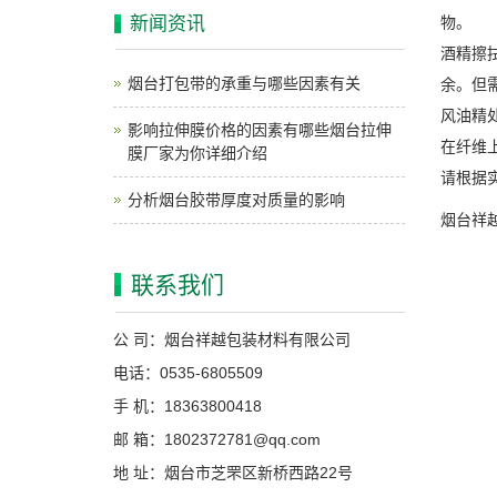
新闻资讯
物。
酒精擦
烟台打包带的承重与哪些因素有关
余。但
风油精
影响拉伸膜价格的因素有哪些烟台拉伸
在纤维
膜厂家为你详细介绍
请根据
分析烟台胶带厚度对质量的影响
烟台祥
联系我们
公 司：烟台祥越包装材料有限公司
电话：0535-6805509
手 机：18363800418
邮 箱：1802372781@qq.com
地 址：烟台市芝罘区新桥西路22号