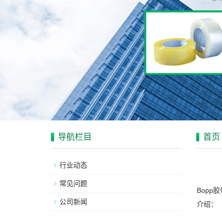
导航栏目
首页
行业动态
常见问题
Bopp
公司新闻
介绍：