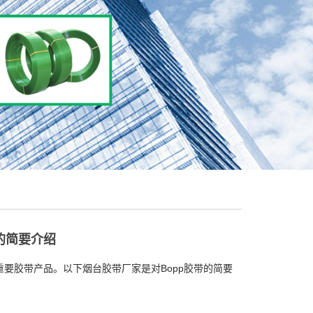
的简要介绍
要胶带产品。以下烟台胶带厂家是对Bopp胶带的简要