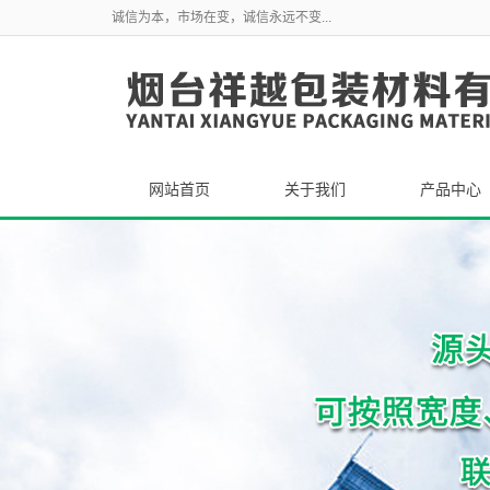
诚信为本，市场在变，诚信永远不变...
网站首页
关于我们
产品中心