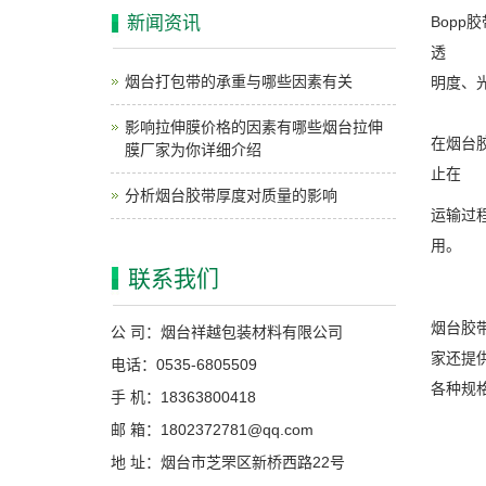
新闻资讯
Bop
透
烟台打包带的承重与哪些因素有关
明度、
影响拉伸膜价格的因素有哪些烟台拉伸
在烟台
膜厂家为你详细介绍
止在
分析烟台胶带厚度对质量的影响
运输过
用。
联系我们
烟台胶
公 司：烟台祥越包装材料有限公司
家还提
电话：0535-6805509
各种规
手 机：18363800418
邮 箱：1802372781@qq.com
地 址：烟台市芝罘区新桥西路22号