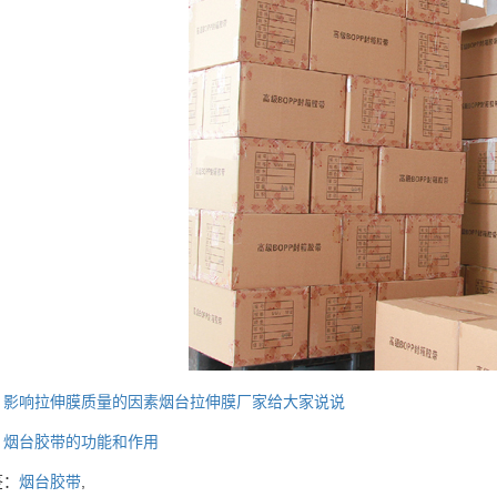
：
影响拉伸膜质量的因素烟台拉伸膜厂家给大家说说
：
烟台胶带的功能和作用
签：
烟台胶带
,