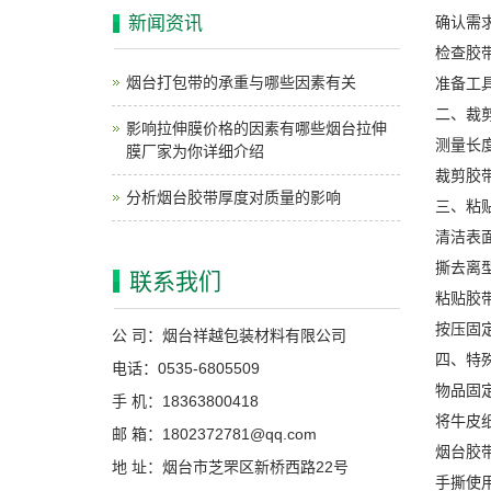
新闻资讯
确认需
检查胶
烟台打包带的承重与哪些因素有关
准备工
二、裁
影响拉伸膜价格的因素有哪些烟台拉伸
测量长
膜厂家为你详细介绍
裁剪胶
分析烟台胶带厚度对质量的影响
三、粘
清洁表
撕去离
联系我们
粘贴胶
按压固
公 司：烟台祥越包装材料有限公司
四、特
电话：0535-6805509
物品固
手 机：18363800418
将牛皮
邮 箱：1802372781@qq.com
烟台胶
地 址：烟台市芝罘区新桥西路22号
手撕使