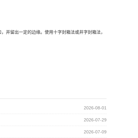
口，并留出一定的边缘。使用十字封箱法或井字封箱法，
2026-08-01
2026-07-29
2026-07-09