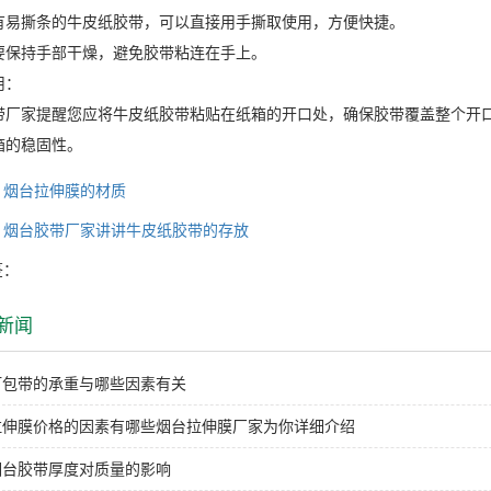
有易撕条的牛皮纸胶带，可以直接用手撕取使用，方便快捷。
要保持手部干燥，避免胶带粘连在手上。
用：
带厂家提醒您应将牛皮纸胶带粘贴在纸箱的开口处，确保胶带覆盖整个开
箱的稳固性。
：
烟台拉伸膜的材质
：
烟台胶带厂家讲讲牛皮纸胶带的存放
签：
新闻
打包带的承重与哪些因素有关
拉伸膜价格的因素有哪些烟台拉伸膜厂家为你详细介绍
烟台胶带厚度对质量的影响