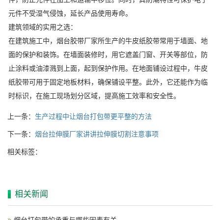
元件不受湿气侵蚀，延长产品使用寿命。
建筑领域的实用之选：
在建筑施工中，烟台胶带厂家所生产的牛皮纸胶带常用于墙面、地
面的保护和装饰。在墙面装修时，用它遮盖门窗、开关等部位，防
止涂料或油漆溅到上面，起到保护作用。在地面铺设过程中，牛皮
纸胶带可用于固定地板材料，确保铺设平整。此外，它还能作为临
时标识，在施工现场划分区域，提高施工效率和安全性。
上一条：
生产过程中让烟台打包带更平整的方法
下一条：
烟台拉伸膜厂家讲讲拉伸膜切割注意事项
相关标签：
相关新闻
烟台打包带的承重与哪些因素有关