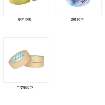
透明胶带
印刷胶带
牛皮纸胶带