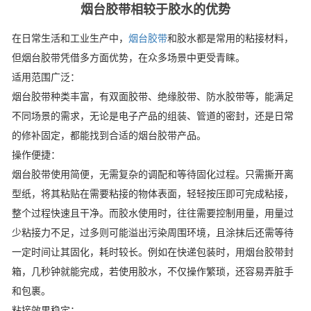
烟台胶带相较于胶水的优势
在日常生活和工业生产中，
烟台胶带
和胶水都是常用的粘接材料，
但烟台胶带凭借多方面优势，在众多场景中更受青睐。
适用范围广泛：
烟台胶带种类丰富，有双面胶带、绝缘胶带、防水胶带等，能满足
不同场景的需求，无论是电子产品的组装、管道的密封，还是日常
的修补固定，都能找到合适的烟台胶带产品。
操作便捷：
烟台胶带使用简便，无需复杂的调配和等待固化过程。只需撕开离
型纸，将其粘贴在需要粘接的物体表面，轻轻按压即可完成粘接，
整个过程快速且干净。而胶水使用时，往往需要控制用量，用量过
少粘接力不足，过多则可能溢出污染周围环境，且涂抹后还需等待
一定时间让其固化，耗时较长。例如在快递包装时，用烟台胶带封
箱，几秒钟就能完成，若使用胶水，不仅操作繁琐，还容易弄脏手
和包裹。
粘接效果稳定：