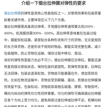
介绍一下烟台拉伸膜对弹性的要求
烟台拉伸膜
的弹性是其核心性能指标之一，对使用效果和包装质量
起着关键作用，主要体现在以下几个方面。
烟台拉伸膜需具备高拉伸率，手用膜拉伸率通常要达到200% -
400%，机用膜则需300% - 500%。高拉伸率意味着在包装过程
中，膜能轻松延展，紧密贴合各种形状和尺寸的货物，无论是规则
的长方体货物，还是形状不规则的物品，都能实现完整包裹，减少
包装缝隙，防止货物在运输、储存过程中移位、晃动。
良好的弹性恢复能力也必不可少。烟台拉伸膜在拉伸后，要能迅速
恢复到接近原始状态，保持包装的紧固性。若弹性恢复差，拉伸后
无法回弹，包装会逐渐松弛，货物就可能暴露在外，增加受损风
险。比如在物流运输中，货物会受到颠簸、震动，若烟台拉伸膜弹
性恢复不佳，包装松动，货物就容易相互碰撞、摩擦，导致损坏。
横向与纵向的弹性均匀性同样重要。均匀的弹性可确保烟台拉伸膜
在各个方向上受力均匀，避免局部过度拉伸或拉伸不足。若横向和
纵向弹性差异大，在包装时，膜可能在一个方向上容易撕裂，而在