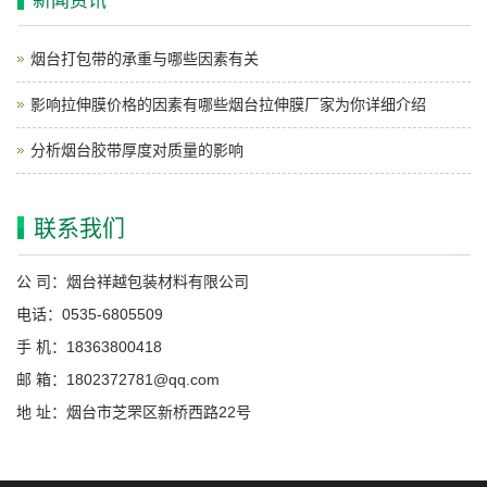
新闻资讯
烟台打包带的承重与哪些因素有关
影响拉伸膜价格的因素有哪些烟台拉伸膜厂家为你详细介绍
分析烟台胶带厚度对质量的影响
联系我们
公 司：烟台祥越包装材料有限公司
电话：0535-6805509
手 机：18363800418
邮 箱：1802372781@qq.com
地 址：烟台市芝罘区新桥西路22号