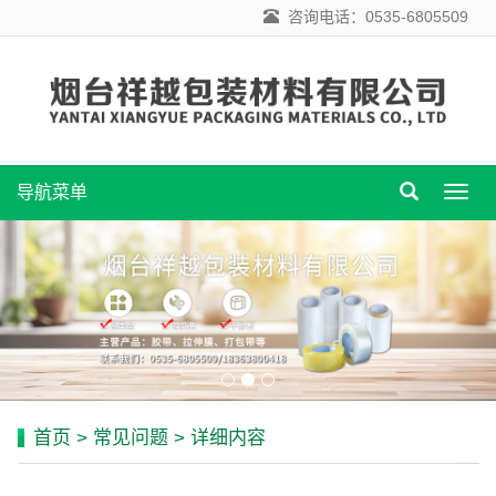
咨询电话：0535-6805509
导航菜单
导
航
菜
单
首页
>
常见问题
> 详细内容