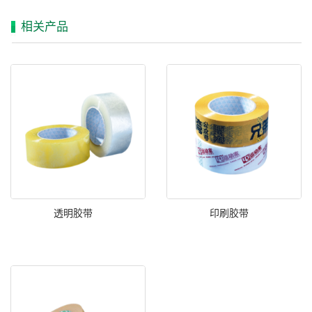
相关产品
透明胶带
印刷胶带