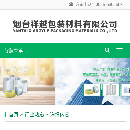
咨询电话：0535-6805509
导航菜单
导
航
菜
单
首页
>
行业动态
> 详细内容