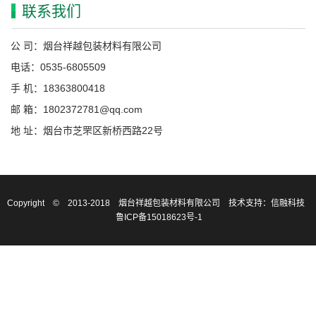
联系我们
公 司：烟台祥越包装材料有限公司
电话：0535-6805509
手 机：18363800418
邮 箱：1802372781@qq.com
地 址：烟台市芝罘区新桥西路22号
Copyright © 2013-2018 烟台祥越包装材料有限公司
技术支持：信融科技
鲁ICP备15018623号-1