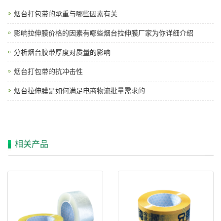
烟台打包带的承重与哪些因素有关
影响拉伸膜价格的因素有哪些烟台拉伸膜厂家为你详细介绍
分析烟台胶带厚度对质量的影响
烟台打包带的抗冲击性
烟台拉伸膜是如何满足电商物流批量需求的
相关产品