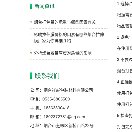
1.选择
新闻资讯
根据需
烟台打包带的承重与哪些因素有关
物品较
影响拉伸膜价格的因素有哪些烟台拉伸
2.避免
膜厂家为你详细介绍
在使用
分析烟台胶带厚度对质量的影响
3.不要
烟台打
联系我们
4.正确
公 司：烟台祥越包装材料有限公司
使用打
电话：0535-6805509
使用打
手 机：18363800418
5.检查
邮 箱：1802372781@qq.com
地 址：烟台市芝罘区新桥西路22号
打包完