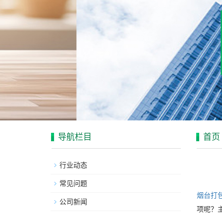
导航栏目
首页
行业动态
常见问题
烟台打
公司新闻
项呢？