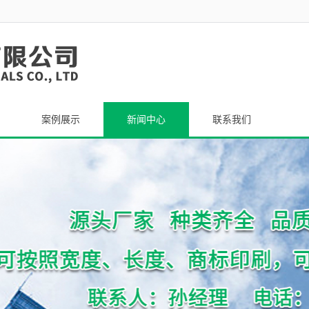
案例展示
新闻中心
联系我们