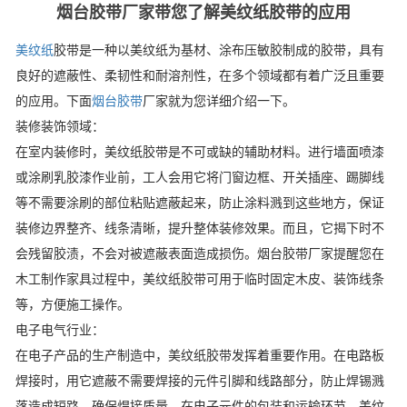
烟台胶带厂家带您了解美纹纸胶带的应用
美纹纸
胶带是一种以美纹纸为基材、涂布压敏胶制成的胶带，具有
良好的遮蔽性、柔韧性和耐溶剂性，在多个领域都有着广泛且重要
的应用。下面
烟台胶带
厂家就为您详细介绍一下。
装修装饰领域：
在室内装修时，美纹纸胶带是不可或缺的辅助材料。进行墙面喷漆
或涂刷乳胶漆作业前，工人会用它将门窗边框、开关插座、踢脚线
等不需要涂刷的部位粘贴遮蔽起来，防止涂料溅到这些地方，保证
装修边界整齐、线条清晰，提升整体装修效果。而且，它揭下时不
会残留胶渍，不会对被遮蔽表面造成损伤。烟台胶带厂家提醒您在
木工制作家具过程中，美纹纸胶带可用于临时固定木皮、装饰线条
等，方便施工操作。
电子电气行业：
在电子产品的生产制造中，美纹纸胶带发挥着重要作用。在电路板
焊接时，用它遮蔽不需要焊接的元件引脚和线路部分，防止焊锡溅
落造成短路，确保焊接质量。在电子元件的包装和运输环节，美纹