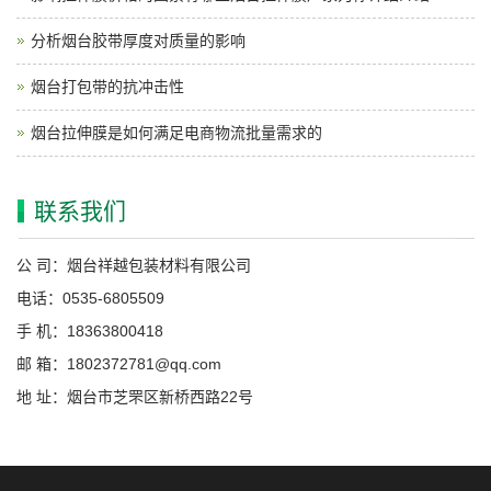
分析烟台胶带厚度对质量的影响
烟台打包带的抗冲击性
烟台拉伸膜是如何满足电商物流批量需求的
联系我们
公 司：烟台祥越包装材料有限公司
电话：0535-6805509
手 机：18363800418
邮 箱：1802372781@qq.com
地 址：烟台市芝罘区新桥西路22号