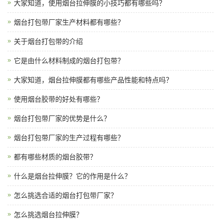
大家知道，使用烟台拉伸膜的小技巧都有哪些吗？
烟台打包带厂家生产材料都有哪些？
关于烟台打包带的介绍
它是由什么材料制成的烟台打包带？
大家知道，烟台拉伸膜都有哪些产品性能和特点吗？
使用烟台胶带的好处有哪些？
烟台打包带厂家的优势是什么？
烟台打包带厂家的生产过程有哪些？
都有哪些材质的烟台胶带？
什么是烟台拉伸膜？它的作用是什么？
怎么挑选合适的烟台打包带厂家？
怎么挑选烟台拉伸膜？