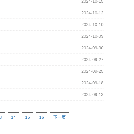
2024-10-15
2024-10-12
2024-10-10
2024-10-09
2024-09-30
2024-09-27
2024-09-25
2024-09-18
2024-09-13
3
14
15
16
下一页