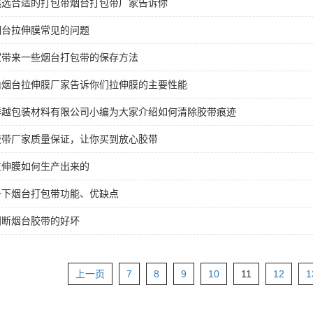
挑选合适的打包带烟台打包带厂家告诉你
烟台拉伸膜常见的问题
家带来一些烟台打包带的保存方法
由烟台拉伸膜厂家告诉你们拉伸膜的主要性能
祥越包装材料有限公司小编为大家介绍如何清除胶带痕迹
胶带厂家质量保证，让你买到放心胶带
拉伸膜如何生产出来的
一下烟台打包带功能、优缺点
判断烟台胶带的好坏
上一页
7
8
9
10
11
12
1