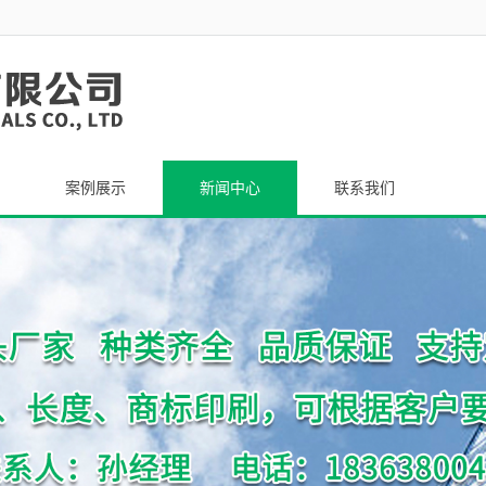
案例展示
新闻中心
联系我们