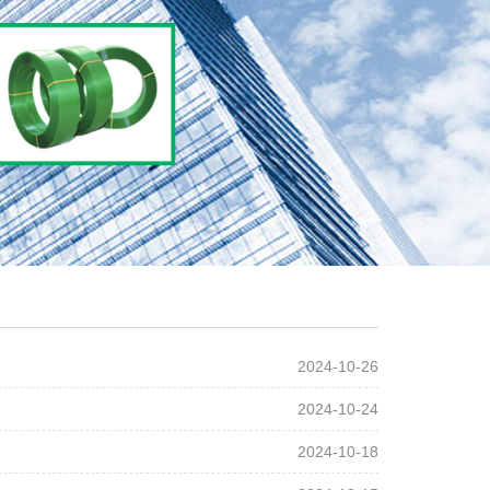
2024-10-26
2024-10-24
2024-10-18