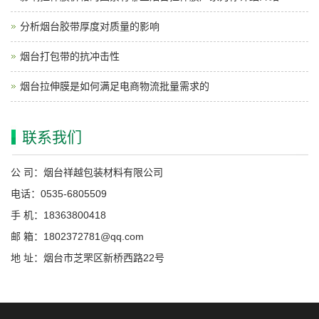
分析烟台胶带厚度对质量的影响
烟台打包带的抗冲击性
烟台拉伸膜是如何满足电商物流批量需求的
联系我们
公 司：烟台祥越包装材料有限公司
电话：0535-6805509
手 机：18363800418
邮 箱：1802372781@qq.com
地 址：烟台市芝罘区新桥西路22号