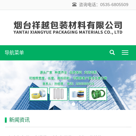
咨询电话：0535-6805509
导航菜单
导
航
菜
单
新闻资讯