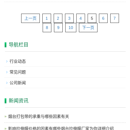
上一页
1
2
3
4
5
6
7
8
9
10
下一页
导航栏目
行业动态
常见问题
公司新闻
新闻资讯
烟台打包带的承重与哪些因素有关
影响拉伸膜价格的因素有哪些烟台拉伸膜厂家为你详细介绍