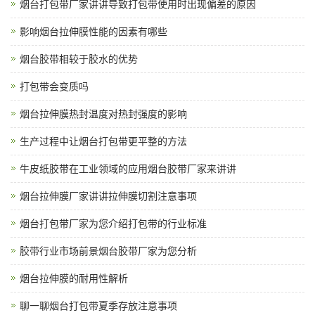
烟台打包带厂家讲讲导致打包带使用时出现偏差的原因
影响烟台拉伸膜性能的因素有哪些
烟台胶带相较于胶水的优势
打包带会变质吗
烟台拉伸膜热封温度对热封强度的影响
生产过程中让烟台打包带更平整的方法
牛皮纸胶带在工业领域的应用烟台胶带厂家来讲讲
烟台拉伸膜厂家讲讲拉伸膜切割注意事项
烟台打包带厂家为您介绍打包带的行业标准
胶带行业市场前景烟台胶带厂家为您分析
烟台拉伸膜的耐用性解析
聊一聊烟台打包带夏季存放注意事项